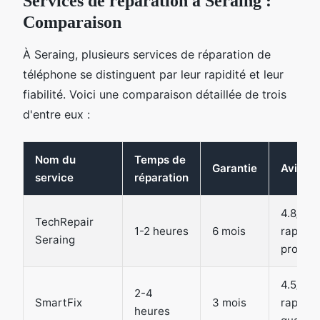
Services de réparation à Seraing :
Comparaison
À Seraing, plusieurs services de réparation de
téléphone se distinguent par leur rapidité et leur
fiabilité. Voici une comparaison détaillée de trois
d'entre eux :
Nom du
Temps de
Garantie
Avis cl
service
réparation
4.8/5 -
TechRepair
1-2 heures
6 mois
rapide 
Seraing
profess
4.5/5 -
2-4
SmartFix
3 mois
rapport
heures