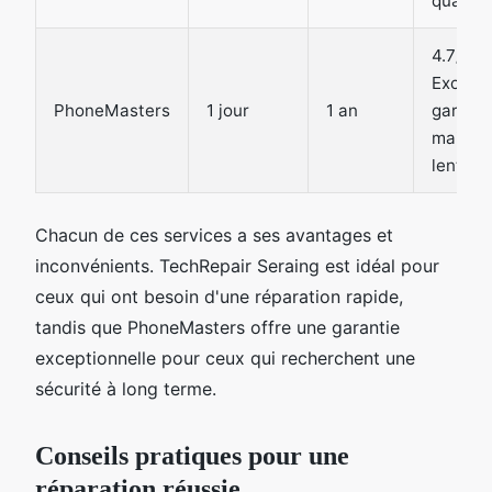
qualité/
4.7/5 -
Excelle
PhoneMasters
1 jour
1 an
garanti
mais pl
lent
Chacun de ces services a ses avantages et
inconvénients. TechRepair Seraing est idéal pour
ceux qui ont besoin d'une réparation rapide,
tandis que PhoneMasters offre une garantie
exceptionnelle pour ceux qui recherchent une
sécurité à long terme.
Conseils pratiques pour une
réparation réussie